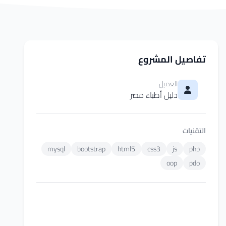
تفاصيل المشروع
العميل
دليل أطباء مصر
التقنيات
mysql
bootstrap
html5
css3
js
php
oop
pdo
عرض المشروع المباشر