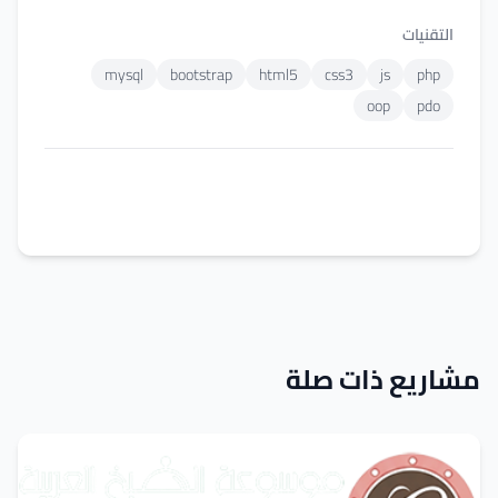
التقنيات
mysql
bootstrap
html5
css3
js
php
oop
pdo
عرض المشروع المباشر
مشاريع ذات صلة